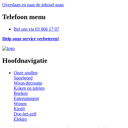
Overslaan en naar de inhoud gaan
Telefoon menu
Bel ons via
03 866 17 07
Help onze service verbeteren!
Hoofdnavigatie
Onze spullen
Speelgoed
Woon-decoratie
Koken en tafelen
Boeken
Entertainment
Wonen
Kledij
Doe-het-zelf
Elektro