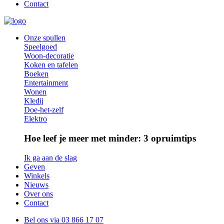
Contact
Onze spullen
Speelgoed
Hoofdnavigatie
Woon-decoratie
Koken en tafelen
Boeken
Entertainment
Wonen
Kledij
Doe-het-zelf
Elektro
Hoe leef je meer met minder: 3 opruimtips
Ik ga aan de slag
Geven
Winkels
Nieuws
Over ons
Contact
Bel ons via
03 866 17 07