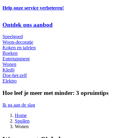
Telefoon
Help onze service verbeteren!
menu
Ontdek ons aanbod
Speelgoed
Woon-decoratie
Koken en tafelen
Boeken
Entertainment
Wonen
Kledij
Doe-het-zelf
Elektro
Hoe leef je meer met minder: 3 opruimtips
Ik ga aan de slag
Home
Spullen
Kruimelpad
Wonen