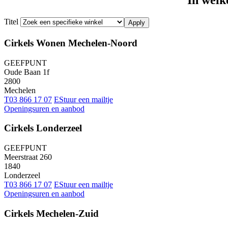
In welk
Titel
Cirkels Wonen Mechelen-Noord
GEEFPUNT
Oude Baan 1f
2800
Mechelen
T
03 866 17 07
E
Stuur een mailtje
Openingsuren en aanbod
Cirkels Londerzeel
GEEFPUNT
Meerstraat 260
1840
Londerzeel
T
03 866 17 07
E
Stuur een mailtje
Openingsuren en aanbod
Cirkels Mechelen-Zuid