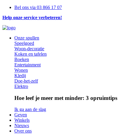
Overslaan
Bel ons via
03 866 17 07
en
Telefoon
Help onze service verbeteren!
naar
menu
de
inhoud
gaan
Onze spullen
Speelgoed
Hoofdnavigatie
Woon-decoratie
Koken en tafelen
Boeken
Entertainment
Wonen
Kledij
Doe-het-zelf
Elektro
Hoe leef je meer met minder: 3 opruimtips
Ik ga aan de slag
Geven
Winkels
Nieuws
Over ons