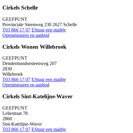
Cirkels Schelle
GEEFPUNT
Provinciale Steenweg 230 2627 Schelle
T
03 866 17 07
E
Stuur een mailtje
Openingsuren en aanbod
Cirkels Wonen Willebroek
GEEFPUNT
Dendermondsesteenweg 207
2830
Willebroek
T
03 866 17 07
E
Stuur een mailtje
Openingsuren en aanbod
Cirkels Sint-Katelijne-Waver
GEEFPUNT
Leliestraat 78
2860
Sint-Katelijne-Waver
T
03 866 17 07
E
Stuur een mailtje